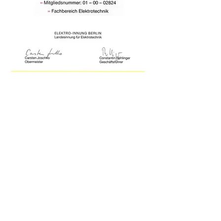
imprimer
Reportages télévisés
Politique de confidentialité
Téléchargements
termes et conditions
certificats