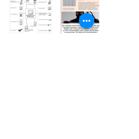
imprimer
Reportages télévisés
Politique de confidentialité
Téléchargements
termes et conditions
certificats
© 2022 par Elektrotechnik Werdin GmbH