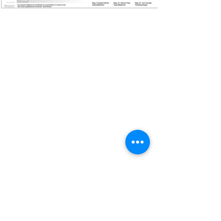
imprimer
Reportages télévisés
Politique de confidentialité
Téléchargements
termes et conditions
certificats
© 2022 par Elektrotechnik Werdin GmbH