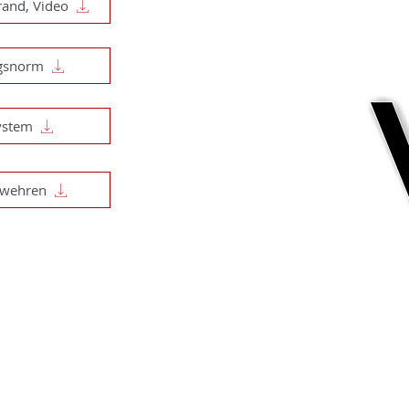
and, Video
ngsnorm
ystem
rwehren